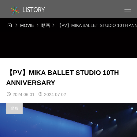




MOVIE
動画
【PV】MIKA BALLET STUDIO 10TH AN
【PV】MIKA BALLET STUDIO 10TH
ANNIVERSARY
2024.06.01
2024.07.02
動画