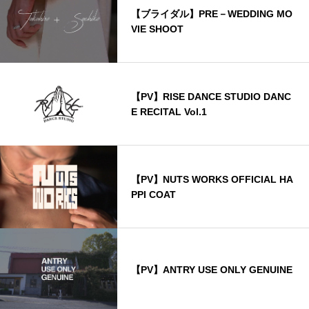
【ブライダル】PRE－WEDDING MO
VIE SHOOT
【PV】RISE DANCE STUDIO DANC
E RECITAL Vol.1
【PV】NUTS WORKS OFFICIAL HA
PPI COAT
【PV】ANTRY USE ONLY GENUINE